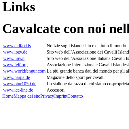
Links
Cavalcate con noi nell
www.eidfaxi.is
Notizie sugli islandesi in e da tutto il mondo
www.ipzv.de
Sito web dell’Associazione dei Cavalli Islan
www.iipv.it
Sito web dell’Associazione Italiana Cavalli I
www.feif.org
Associazione Internazionale Cavalli Islandesi
www.worldfengur.com
La più grande banca dati del mondo per gli al
www.harpa.de
Magazine dello sport per cavalli
www.otur1050.de
Lo stallone da razza di cui siamo co-proprieta
www.ice-line.de
Accessori
Home
Mappa del sito
Privacy
Imprint
Contatto