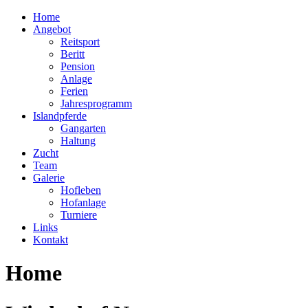
Home
Angebot
Reitsport
Beritt
Pension
Anlage
Ferien
Jahresprogramm
Islandpferde
Gangarten
Haltung
Zucht
Team
Galerie
Hofleben
Hofanlage
Turniere
Links
Kontakt
Home